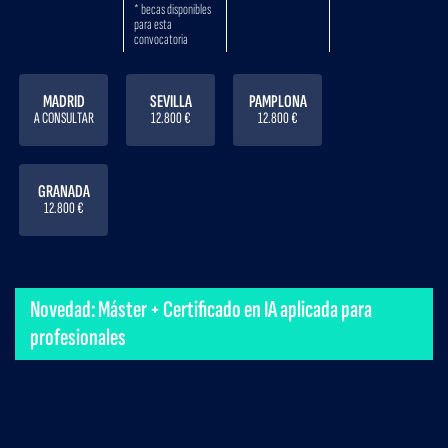
* becas disponibles
para esta
convocatoria
MADRID
SEVILLA
PAMPLONA
A CONSULTAR
12.800 €
12.800 €
GRANADA
12.800 €
Novedad: Máster + Certificado en IA aplicada para
profesionales