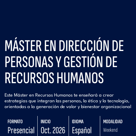
MÁSTER EN DIRECCIÓN DE
PERSONAS Y GESTIÓN DE
RECURSOS HUMANOS
Este Máster en Recursos Humanos te enseñará a crear
estrategias que integran las personas, la ética y la tecnología,
orientadas a la generación de valor y bienestar organizacional
FORMATO
INICIO
IDIOMA
MODALIDAD
Presencial
Oct. 2026
Español
Weekend