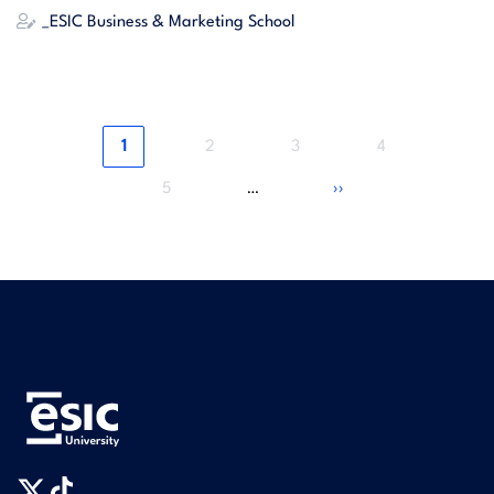
_ESIC Business & Marketing School
Página
Página
Página
Página
1
2
3
4
actual
Página
Siguiente
5
››
…
página