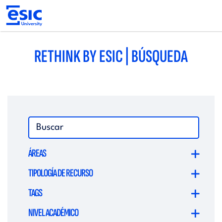
Pasar
al
contenido
principal
Main
navigation
RETHINK BY ESIC | BÚSQUEDA
ÁREAS
TIPOLOGÍA DE RECURSO
TAGS
NIVEL ACADÉMICO