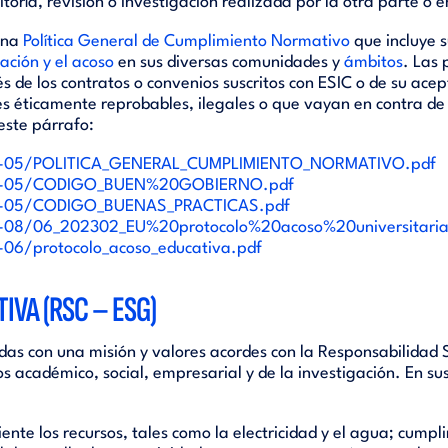
ría, revisión o investigación realizada por la otra parte o 
una
Política General de Cumplimiento Normativo
que incluye 
nación y el acoso
en sus diversas comunidades y
ámbitos
. Las
és de los contratos o convenios suscritos con ESIC o de su ace
 éticamente reprobables, ilegales o que vayan en contra de v
este párrafo:
2023-05/POLITICA_GENERAL_CUMPLIMIENTO_NORMATIVO.pdf
/2023-05/CODIGO_BUEN%20GOBIERNO.pdf
2023-05/CODIGO_BUENAS_PRACTICAS.pdf
023-08/06_202302_EU%20protocolo%20acoso%20universitaria
3-06/protocolo_acoso_educativa.pdf
IVA (RSC – ESG)
s con una misión y valores acordes con la Responsabilidad So
os académico, social, empresarial y de la investigación. En 
iente los recursos, tales como la electricidad y el agua; cump