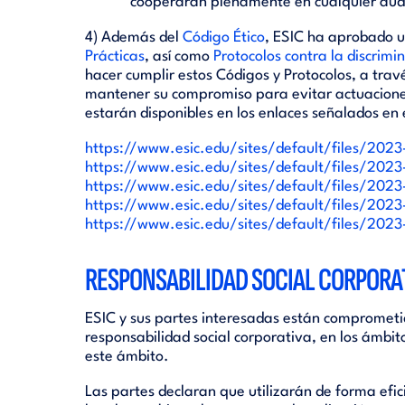
cooperarán plenamente en cualquier audito
4) Además del
Código Ético
, ESIC ha aprobado 
Prácticas
, así como
Protocolos contra la discrimi
hacer cumplir estos Códigos y Protocolos, a trav
mantener su compromiso para evitar actuaciones
estarán disponibles en los enlaces señalados en 
https://www.esic.edu/sites/default/files/
https://www.esic.edu/sites/default/files
https://www.esic.edu/sites/default/files/
https://www.esic.edu/sites/default/files/2
https://www.esic.edu/sites/default/files/202
RESPONSABILIDAD SOCIAL CORPORAT
ESIC y sus partes interesadas están comprometida
responsabilidad social corporativa, en los ámbit
este ámbito.
Las partes declaran que utilizarán de forma efic