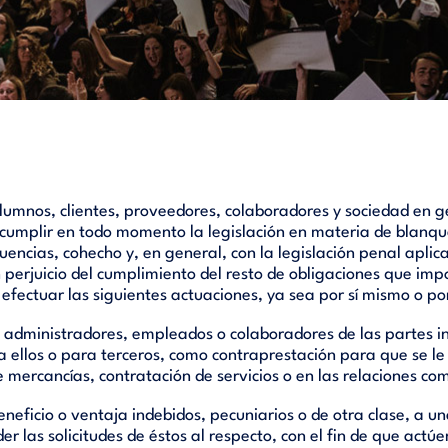
 alumnos, clientes, proveedores, colaboradores y sociedad en 
cumplir en todo momento la legislación en materia de blanque
fluencias, cohecho y, en general, con la legislación penal apli
in perjuicio del cumplimiento del resto de obligaciones que impo
 efectuar las siguientes actuaciones, ya sea por sí mismo o p
, administradores, empleados o colaboradores de las partes i
ra ellos o para terceros, como contraprestación para que se l
e mercancías, contratación de servicios o en las relaciones co
eneficio o ventaja indebidos, pecuniarios o de otra clase, a 
der las solicitudes de éstos al respecto, con el fin de que actú