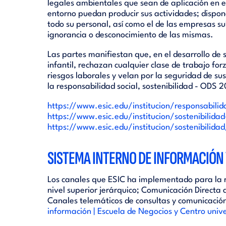
legales ambientales que sean de aplicación en e
entorno puedan producir sus actividades; dispon
todo su personal, así como el de las empresas 
ignorancia o desconocimiento de las mismas.
Las partes manifiestan que, en el desarrollo de 
infantil, rechazan cualquier clase de trabajo fo
riesgos laborales y velan por la seguridad de su
la responsabilidad social, sostenibilidad - ODS
https://www.esic.edu/institucion/responsabilida
https://www.esic.edu/institucion/sostenibilidad
https://www.esic.edu/institucion/sostenibilid
SISTEMA INTERNO DE INFORMACIÓN 
Los canales que ESIC ha implementado para la r
nivel superior jerárquico; Comunicación Direct
Canales telemáticos de consultas y comunicación
información | Escuela de Negocios y Centro univer