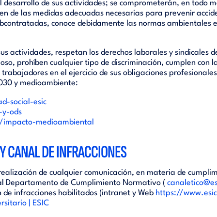
l desarrollo de sus actividades; se comprometerán, en todo m
en de las medidas adecuadas necesarias para prevenir accide
subcontratadas, conoce debidamente las normas ambientales e
sus actividades, respetan los derechos laborales y sindicales 
rzoso, prohíben cualquier tipo de discriminación, cumplen con 
s trabajadores en el ejercicio de sus obligaciones profesiona
 2030 y medioambiente:
d-social-esic
-y-ods
ad/impacto-medioambiental
Y CANAL DE INFRACCIONES
ealización de cualquier comunicación, en materia de cumplim
a al Departamento de Cumplimiento Normativo (
canaletico@es
 de infracciones habilitados (intranet y Web
https://www.esi
sitario | ESIC