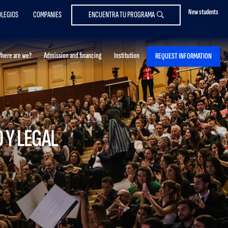
New students
LEGIOS
COMPANIES
ENCUENTRA TU PROGRAMA
here are we?
Admission and financing
Institution
REQUEST INFORMATION
 Y LEGAL