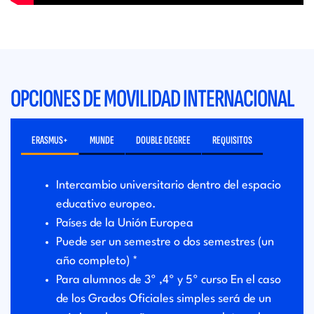
OPCIONES DE MOVILIDAD INTERNACIONAL
ERASMUS+
MUNDE
DOUBLE DEGREE
REQUISITOS
Intercambio universitario dentro del espacio
educativo europeo.
Países de la Unión Europea
Puede ser un semestre o dos semestres (un
año completo) *
Para alumnos de 3º ,4º y 5º curso En el caso
de los Grados Oficiales simples será de un