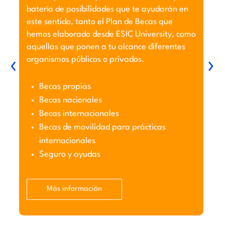
batería de posibilidades que te ayudarán en
este sentido, tanto el Plan de Becas que
hemos elaborado desde ESIC University, como
aquellas que ponen a tu alcance diferentes
‹
›
organismos públicos o privados.
Becas propias
Becas nacionales
Becas internacionales
Becas de movilidad para prácticas
internacionales
Seguro y ayudas
Más información