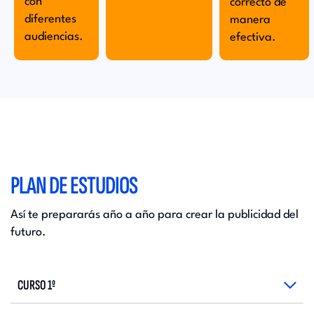
con
correcto de
diferentes
manera
audiencias.
efectiva.
PLAN DE ESTUDIOS
Así te prepararás año a año para crear la publicidad del
futuro.
CURSO 1º