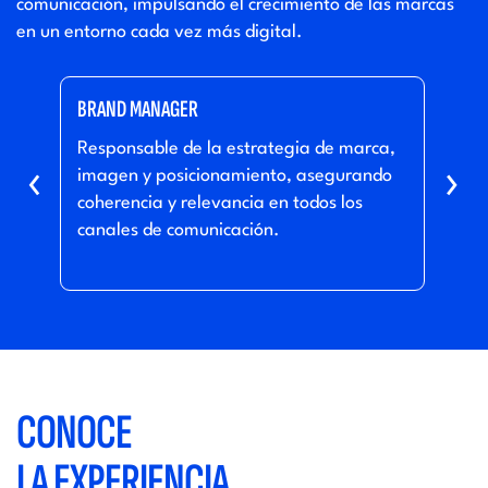
comunicación, impulsando el crecimiento de las marcas
en un entorno cada vez más digital.
BRAND MANAGER
SOCI
Responsable de la estrategia de marca,
Gest
‹
›
imagen y posicionamiento, asegurando
marc
a
coherencia y relevancia en todos los
con 
canales de comunicación.
par
CONOCE
LA EXPERIENCIA