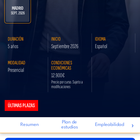
MADRID
SEPT. 2026
DURACIÓN
INICIO
IDIOMA
5 años
Septiembre 2026
Español
MODALIDAD
CONDICIONES
ECONÓMICAS
Presencial
12.900€
Precio por curso. Sujeto a
modificaciones
ÚLTIMAS PLAZAS
Plan de
›
Resumen
Empleabilidad
estudios
i