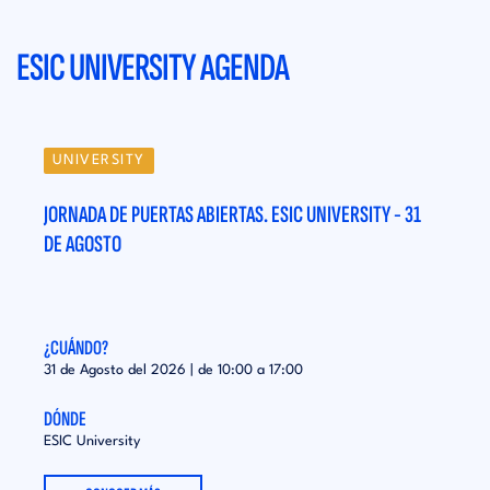
ESIC UNIVERSITY AGENDA
UNIVERSITY
UN
31
JORNADA DE PUERTAS ABIERTAS. ESIC UNIVERSITY - 31
JORN
DE AGOSTO
DE A
¿CUÁNDO?
¿CUÁ
31 de Agosto del 2026 | de
10:00
a
17:00
31 de
DÓNDE
DÓND
ESIC University
ESIC 