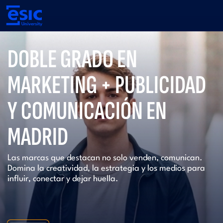
Pasar
al
contenido
principal
Main
DOBLE GRADO EN
navigation
MARKETING + PUBLICIDAD
Y COMUNICACIÓN EN
MADRID
Las marcas que destacan no solo venden, comunican.
Domina la creatividad, la estrategia y los medios para
influir, conectar y dejar huella.