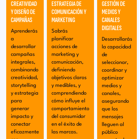
CREATIVIDAD
ESTRATEGIA DE
GESTIÓN DE
Y DISEÑO DE
COMUNICACIÓN Y
MEDIOS Y
CAMPAÑAS
MARKETING
CANALES
DIGITALES
Aprenderás
Sabrás
a
planificar
Desarrollarás
desarrollar
acciones de
la capacidad
campañas
marketing y
de
integrales,
comunicación,
seleccionar,
combinando
definiendo
coordinar y
creatividad,
objetivos claros
optimizar
storytelling
y medibles, y
medios y
y estrategia
comprendiendo
canales,
para
cómo influye el
asegurando
generar
comportamiento
que los
impacto y
del consumidor
mensajes
conectar
en el éxito de
lleguen al
eficazmente
las marcas.
público