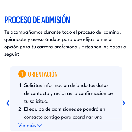
PROCESO DE ADMISIÓN
Te acompañamos durante todo el proceso del camino,
guiándote y asesorándote para que elijas la mejor
opción para tu carrera profesional. Estos son los pasos a
seguir:
ORIENTACIÓN
1
Solicitas información dejando tus datos
D
c
de contacto y recibirás la confirmación de
‹
›
l
tu solicitud.
h
El equipo de admisiones se pondrá en
u
s
contacto contigo para coordinar una
r
asesoría personalizada.
Ver más
V
r