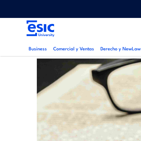
Pasar
Menu
al
top
contenido
Main
principal
navigation
Business
Comercial y Ventas
Derecho y NewLaw