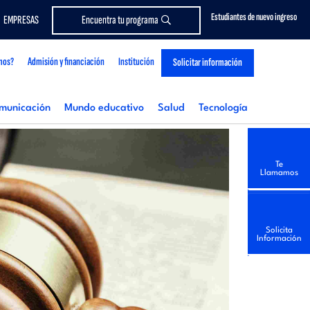
Estudiantes de nuevo ingreso
EMPRESAS
Encuentra tu programa
mos?
Admisión y financiación
Institución
Solicitar información
municación
Mundo educativo
Salud
Tecnología
Te
Llamamos
Solicita
Información