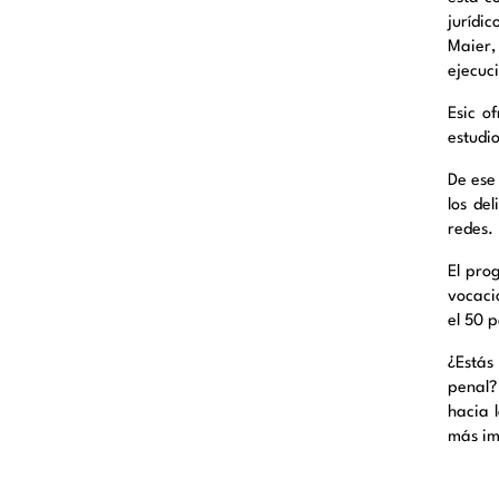
jurídi
Maier,
ejecuc
Esic o
estudio
De ese
los de
redes.
El pro
vocaci
el 50 p
¿Estás
penal?
hacia 
más im