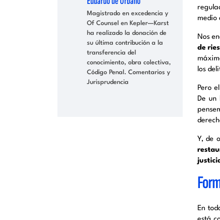
Eduardo de Urbano
regulac
Magistrado en excedencia y
medio a
Of Counsel en Kepler—Karst
ha realizado la donación de
Nos en
su última contribución a la
de rie
transferencia del
máxima
conocimiento, obra colectiva,
los del
Código Penal. Comentarios y
Jurisprudencia
Pero e
De un 
pensem
derech
Y, de 
restau
justic
Form
En tod
está c