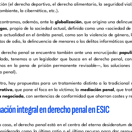
ión (el derecho deportivo, el derecho alimentario, la seguridad vial,
mbiente, la cibernética, etc.).
contramos, además, ante la
globalización
,
que origina una delincue
sgos
, propio de
la sociedad actual, definida como una «sociedad de 
 actualidad en el ámbito penal, como son l
a violencia de género, 
itos de odio, la delincuencia de menores o los delitos informáticos 
l derecho penal se encuentra también ante una encrucijada:
popul
lado, tenemos a un legislador que busca en el derecho penal, con
os en la pena de prisión permanente revisable—, las soluciones q
o penal).
otro, hay propuestas para un tratamiento distinto a la tradicional
rativa
, que pone el foco en la víctima; la
mediación penal
, que tra
ia negociada
, con sentencias de conformidad que ahorran costes y 
ación integral en derecho penal en ESIC
o caso, el derecho penal está en el centro del eterno desideratum
de
onsiderada como la última ratio o el último recurso para dar respu