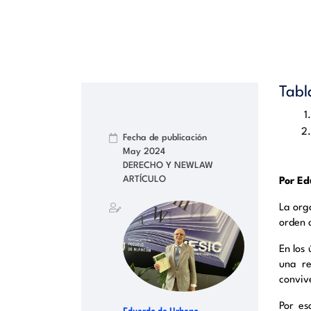
Tabl
Fecha de publicación
May 2024
DERECHO Y NEWLAW
ARTÍCULO
Por Ed
La orga
orden c
En los
una re
conviv
Por es