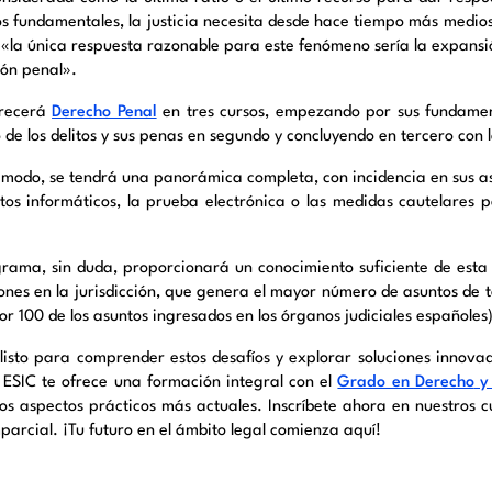
cos fundamentales, la justicia necesita desde hace tiempo más medios
 «la única respuesta razonable para este fenómeno sería la expansión
ión penal».
frecerá
Derecho Penal
en tres cursos, empezando por sus fundament
 de los delitos y sus penas en segundo y concluyendo en tercero con 
 modo, se tendrá una panorámica completa, con incidencia en sus a
litos informáticos, la prueba electrónica o las medidas cautelares 
grama, sin duda, proporcionará un conocimiento suficiente de esta
ones en la jurisdicción, que genera el mayor número de asuntos de to
or 100 de los asuntos ingresados en los órganos judiciales españoles)
 listo para comprender estos desafíos y explorar soluciones innovad
 ESIC te ofrece una formación integral con el
Grado en Derecho
y
los aspectos prácticos más actuales. Inscríbete ahora en nuestros c
parcial. ¡Tu futuro en el ámbito legal comienza aquí!