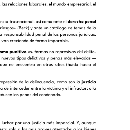
 las relaciones laborales, el mundo empresarial, el
ncia trasnacional, así como ante el
derecho penal
riesgos» (Beck) y ante un catálogo de temas de la
la responsabilidad penal de las personas jurídicas,
que van creciendo de forma imparable.
ismo punitivo
vs. formas no represivas del delito.
 nuevos tipos delictivos y penas más elevadas —
ue no encuentra en otros sitios (huida hacia el
 represión de la delincuencia, como son la
justicia
ta de interceder entre la víctima y el infractor; o la
reducen las penas del condenado.
 luchar por una justicia más imparcial. Y, aunque
esta solo a los más graves atentados a los bienes