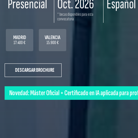
Presencial
Oct. 2026
Español
* becas disponibles para esta
convocatoria
MADRID
VALENCIA
17.400 €
15.900 €
DESCARGAR BROCHURE
Novedad: Máster Oficial + Certificado en IA aplicada para pr