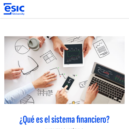
Pasar
al
contenido
principal
Main
navigation
¿Qué es el sistema financiero?