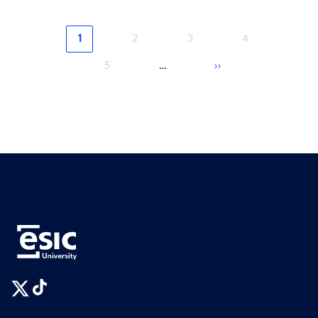
Página
Página
Página
Página
1
2
3
4
actual
Página
Siguiente
5
››
…
página