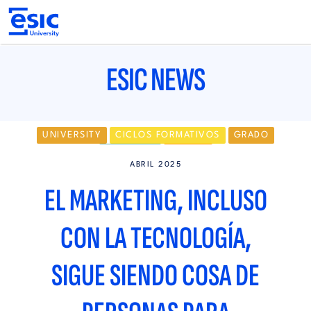
Pasar
al
contenido
principal
Main
navigation
ESIC NEWS
UNIVERSITY
CICLOS FORMATIVOS
GRADO
MÁSTERES
MADRID
ABRIL 2025
EL MARKETING, INCLUSO
CON LA TECNOLOGÍA,
SIGUE SIENDO COSA DE