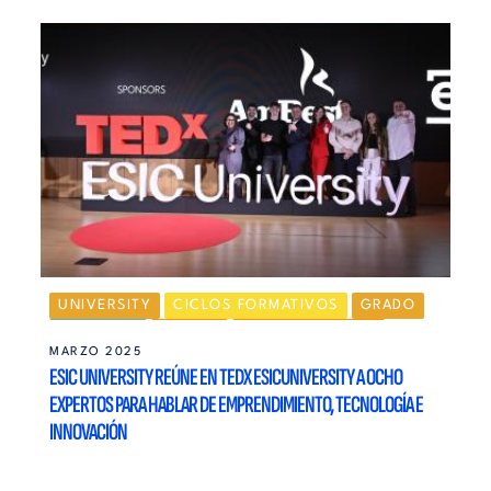
UNIVERSITY
CICLOS FORMATIVOS
GRADO
MÁSTERES
MADRID
EMPRENDEDORES
MARZO 2025
ESIC UNIVERSITY REÚNE EN TEDX ESICUNIVERSITY A OCHO
EXPERTOS PARA HABLAR DE EMPRENDIMIENTO, TECNOLOGÍA E
INNOVACIÓN