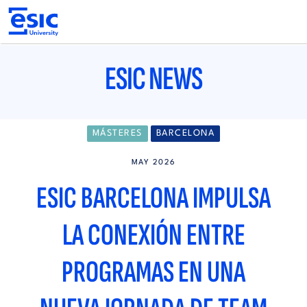
Pasar
al
contenido
principal
Main
navigation
ESIC NEWS
MÁSTERES
BARCELONA
MAY 2026
ESIC BARCELONA IMPULSA
LA CONEXIÓN ENTRE
PROGRAMAS EN UNA