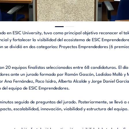
o en ESIC University, tuvo como principal objetivo reconocer el ta
cial y fortalecer la visibilidad del ecosistema de ESIC Emprendedo
n se dividió en dos categorías: Proyectos Emprendedores (6 premios
on 20 equipos finalistas seleccionados entre 68 candidaturas. El dí
dores ante un jurado formado por Ramón Gascón, Ladislao Mollá y Mar
por Ana Fernández, Paco Isidro, Alberto Alcalde y Jorge Daniel Garcí
n del equipo de ESIC Emprendedores.
minutos seguido de preguntas del jurado. Posteriormente, se llevó a
acto, escalabilidad, innovación, viabilidad y estructura del equipo. 