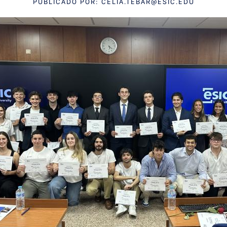
PUBLICADO POR:
CELIA.TEBAR@ESIC.EDU