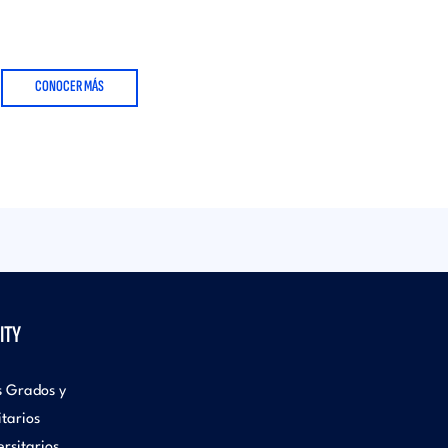
CONOCER MÁS
ITY
s Grados y
itarios
rsitarios