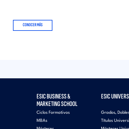
CONOCER MÁS
ESIC BUSINESS &
ESIC UNIVERS
MARKETING SCHOOL
Ciclos Formativos
Grados, Doble
MBAs
Títulos Univers
Másteres
Másteres Unive