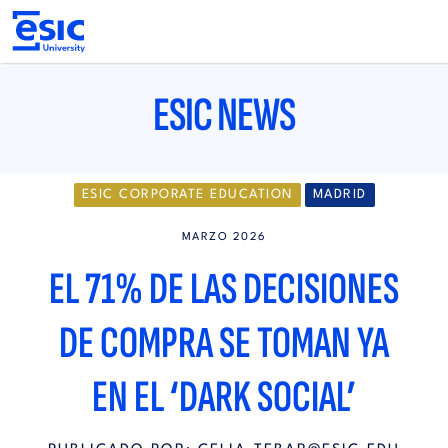
Pasar
al
contenido
principal
Main
navigation
ESIC NEWS
ESIC CORPORATE EDUCATION
MADRID
MARZO 2026
EL 71% DE LAS DECISIONES
DE COMPRA SE TOMAN YA
EN EL ‘DARK SOCIAL’