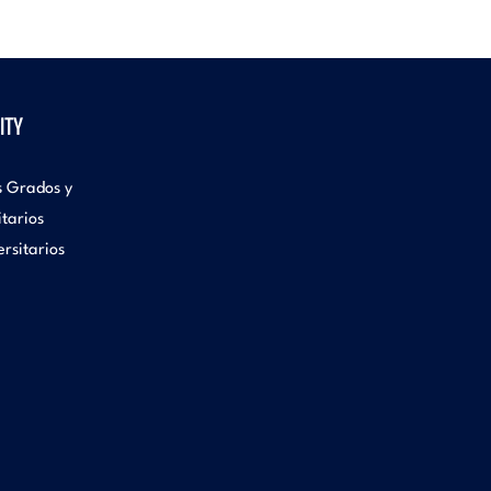
ITY
s Grados y
itarios
rsitarios