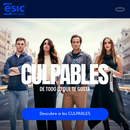
Pasar
al
contenido
principal
Main
navigation
Previous
N
Descubre a los CULPABLES