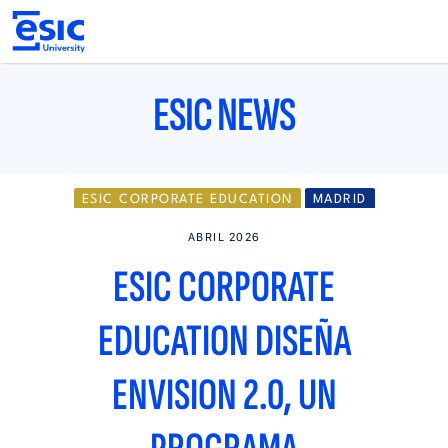
Pasar
al
contenido
principal
Main
navigation
ESIC NEWS
ESIC CORPORATE EDUCATION
MADRID
ABRIL 2026
ESIC CORPORATE
EDUCATION DISEÑA
ENVISION 2.0, UN