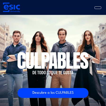
Pasar
al
contenido
principal
Main
navigation
Previous
N
Descubre a los CULPABLES