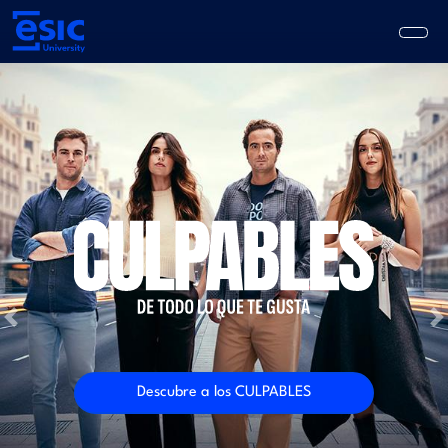
Pasar
al
contenido
principal
Main
navigation
Previous
N
Descubre a los CULPABLES