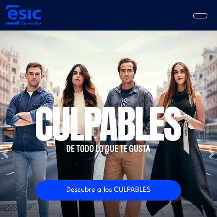
Pasar
al
contenido
principal
Main
navigation
Previous
N
Descubre a los CULPABLES