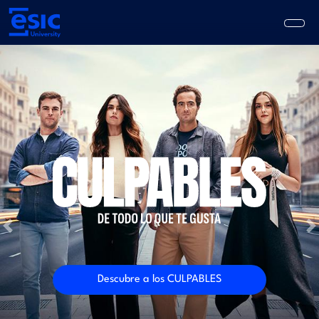
Pasar
al
contenido
principal
Main
navigation
Previous
N
Descubre a los CULPABLES