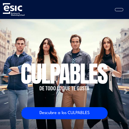
Pasar
al
contenido
principal
Main
navigation
Previous
N
Descubre a los CULPABLES