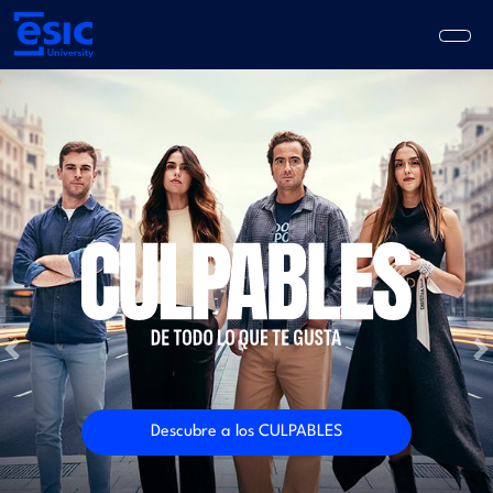
Pasar
al
contenido
principal
Main
navigation
Previous
N
Descubre a los CULPABLES