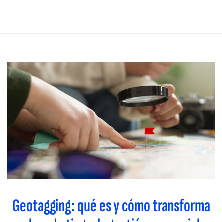
Pasar
al
contenido
principal
Main
navigation
Geotagging: qué es y cómo transforma