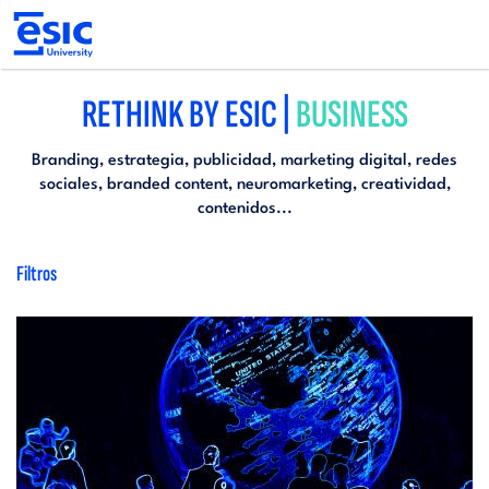
Pasar
al
contenido
principal
Main
RETHINK BY ESIC |
BUSINESS
navigation
Branding, estrategia, publicidad, marketing digital, redes
sociales, branded content, neuromarketing, creatividad,
contenidos...
Filtros