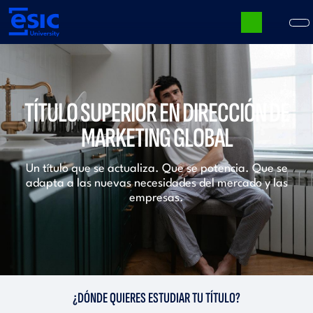
Pasar
al
contenido
principal
Main
navigation
TÍTULO SUPERIOR EN DIRECCIÓN DE
MARKETING GLOBAL
Un título que se actualiza. Que se potencia. Que se
adapta a las nuevas necesidades del mercado y las
empresas.
¿DÓNDE QUIERES ESTUDIAR TU TÍTULO?