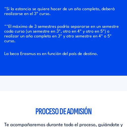
*Si la estancia se quiere hacer de un año completo, deberá
realizarse en el 3º curso.
**El máximo de 3 semestres podría separarse en un semestre
cada curso (un semestre en 3º, otro en 4º y otro en 5º) o
realizar un año completo en 3º y otro semestre en 4º o 5º
curso.
La beca Erasmus es en función del país de destino.
PROCESO DE ADMISIÓN
Te acompañaremos durante todo el proceso, guiándote y