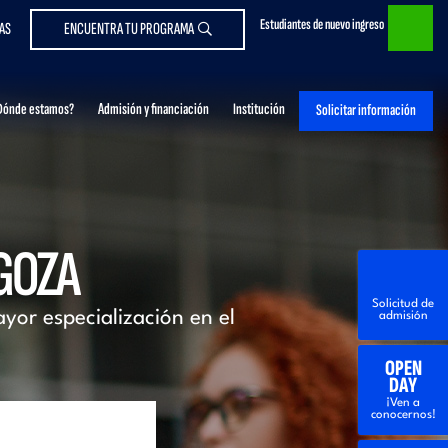
Estudiantes de nuevo ingreso
AS
ENCUENTRA TU PROGRAMA
Dónde estamos?
Admisión y financiación
Institución
Solicitar información
GOZA
Solicitud de
ayor especialización en el
admisión
OPEN
DAY
¡Ven a
conocernos!