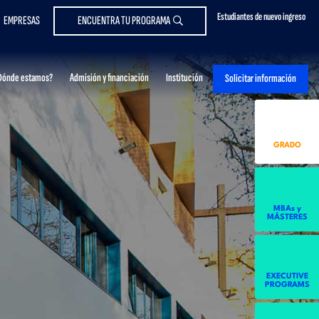
Estudiantes de nuevo ingreso
EMPRESAS
ENCUENTRA TU PROGRAMA
Dónde estamos?
Admisión y financiación
Institución
Solicitar información
GRADO
MBAs y
MÁSTERES
EXECUTIVE
PROGRAMS