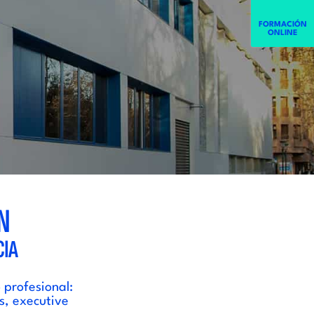
FORMACIÓN
ONLINE
N
CIA
 profesional:
s, executive