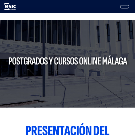
Pasar
al
contenido
Main
principal
navigation
POSTGRADOS Y CURSOS ONLINE MÁLAGA
PRESENTACIÓN DEL