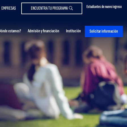
Estudiantes de nuevo ingreso
EMPRESAS
ENCUENTRA TU PROGRAMA
Dónde estamos?
Admisión y financiación
Institución
Solicitar información