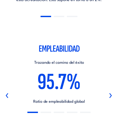
esta acreditación. Esto supone en torno a un 2%.
EMPLEABILIDAD
Trazando el camino del éxito
95.7%
‹
›
Ratio de empleabilidad global