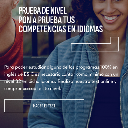
PRUEBA DE NIVEL
PON A PRUEBA TUS
COMPETENCIAS EN IDIOMAS
Para poder estudiar alguno de los programas 100% en
inglés de ESIC es necesario contar como mínimo con un
nivel B2 en dicho idioma. Realiza nuestro test online y
comprueba cuál es tu nivel.
HACER EL TEST