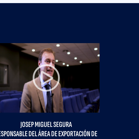
Next
TÍ
ÓN Y DESARROLLO