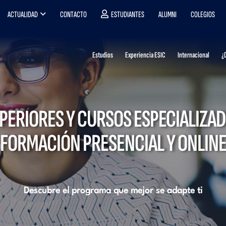
ACTUALIDAD
CONTACTO
ESTUDIANTES
ALUMNI
COLEGIOS
Estudios
Experiencia ESIC
Internacional
¿
ERIORES Y CURSOS ESPECIALIZAD
FORMACIÓN PRESENCIAL Y ONLIN
Descubre el programa que mejor se adapte ti