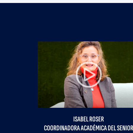
Previous
JOR
COORDINADOR A