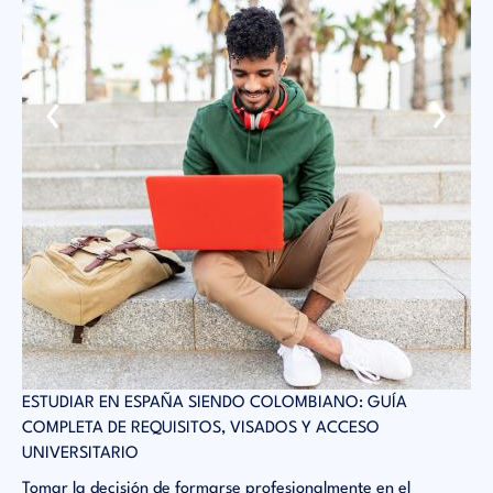
‹
›
 EN
ESTUDIAR EN ESPAÑA SIENDO COLOMBIANO: GUÍA
SA
COMPLETA DE REQUISITOS, VISADOS Y ACCESO
AC
UNIVERSITARIO
El
es
co
Tomar la decisión de formarse profesionalmente en el