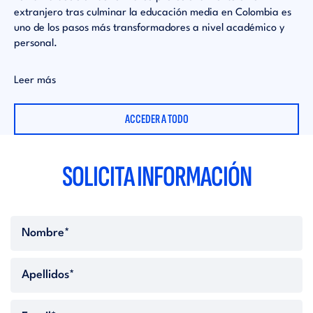
pr
extranjero tras culminar la educación media en Colombia es
ac
uno de los pasos más transformadores a nivel académico y
personal.
Le
Leer más
ACCEDER A TODO
SOLICITA INFORMACIÓN