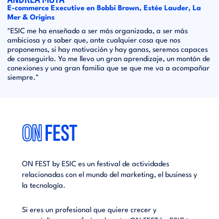
E-commerce Executive en Bobbi Brown, Estée Lauder, La
Mer & Origins
"ESIC me ha enseñado a ser más organizada, a ser más
ambiciosa y a saber que, ante cualquier cosa que nos
proponemos, si hay motivación y hay ganas, seremos capaces
de conseguirlo. Yo me llevo un gran aprendizaje, un montón de
conexiones y una gran familia que se que me va a acompañar
siempre."
ON
FEST
ON
ON FEST by ESIC es un festival de actividades
ON FES
iness y
relacionadas con el mundo del marketing, el business y
relaci
la tecnología.
la tecn
Si eres un profesional que quiere crecer y
Si ere