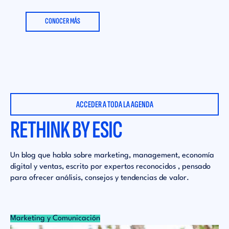
CONOCER MÁS
ACCEDER A TODA LA AGENDA
RETHINK BY ESIC
Un blog que habla sobre marketing, management, economía
digital y ventas, escrito por expertos reconocidos , pensado
para ofrecer análisis, consejos y tendencias de valor.
Marketing y Comunicación
Mu