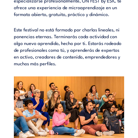
SIC te
especializarse profesionalmente, ON FEST by ESIC te
especi
n un
ofrece una experiencia de microaprendizaje en un
ofrece
formato abierto, gratuito, práctico y dinámico.
format
s, ni
Este festival no está formado por charlas lineales, ni
Este fe
 con
ponencias eternas. Terminarás cada actividad con
ponenc
odeado
algo nuevo aprendido, hecho por ti. Estarás rodeado
algo n
ertos
de profesionales como tú, y aprenderás de expertos
de pro
res y
en activo, creadores de contenido, emprendedores y
en act
muchos más perfiles.
muchos