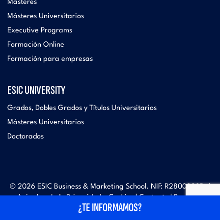
Másteres
Másteres Universitarios
Executive Programs
Formación Online
Formación para empresas
ESIC UNIVERSITY
Grados, Dobles Grados y Títulos Universitarios
Másteres Universitarios
Doctorados
© 2026 ESIC Business & Marketing School. NIF: R2800828B. |
Aviso legal, de Privacidad y Cookies
|
Contacto
|
Buzón de
¿TE INFORMAMOS?
sugerencias
|
Preferencia de consentimiento en el uso de
cookies