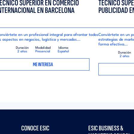
ÉCNICO SUPERIOR EN COMERCIO
TÉCNICO SUPE
NTERNACIONAL EN BARCELONA
PUBLICIDAD E
nviértete en un profesional integral para afrontar todos
Conviértete en un p
s aspectos en negocios, logística y mercados...
estrategias de mark
forma efectiva...
Duración
Modalidad
Idioma
2 años
Presencial
Español
Duración
2 años
ME INTERESA
CONOCE ESIC
ESIC BUSINESS &