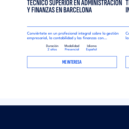
TÉCNICO SUPERIOR EN ADMINISTRACION
T
Y FINANZAS EN BARCELONA
I
Conviértete en un profesional integral sobre la gestión
Co
empresarial, la contabilidad y las finanzas con...
lo
Duración
Modalidad
Idioma
2 años
Presencial
Español
ME INTERESA