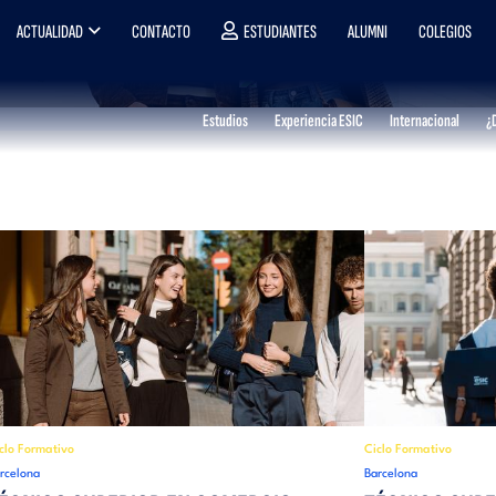
ACTUALIDAD
CONTACTO
ESTUDIANTES
ALUMNI
COLEGIOS
Estudios
Experiencia ESIC
Internacional
¿
clo Formativo
Ciclo Formativo
rcelona
Barcelona