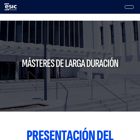
Pasar
al
contenido
Main
principal
navigation
MÁSTERES DE LARGA DURACIÓN
PRESENTACIÓN DEL