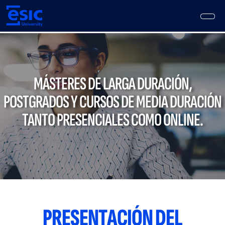
Pasar
al
contenido
principal
Main
navigation
MÁSTERES DE LARGA DURACIÓN,
POSTGRADOS Y CURSOS DE MEDIA DURACIÓN
TANTO PRESENCIALES COMO ONLINE.
PRESENTACIÓN DEL