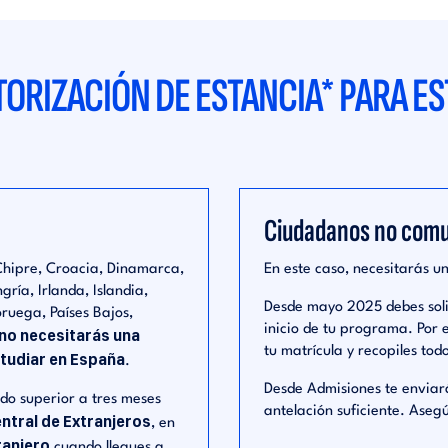
TORIZACIÓN DE ESTANCIA* PARA ES
Ciudadanos no comu
 Chipre, Croacia, Dinamarca,
En este caso, necesitarás u
ría, Irlanda, Islandia,
Desde mayo 2025 debes solic
oruega, Países Bajos,
inicio de tu programa. Por 
no necesitarás una
tu matrícula y recopiles tod
studiar en España
.
Desde Admisiones te enviar
íodo superior a tres meses
antelación suficiente. Aseg
entral de Extranjeros
, en
ranjero
cuando llegues a