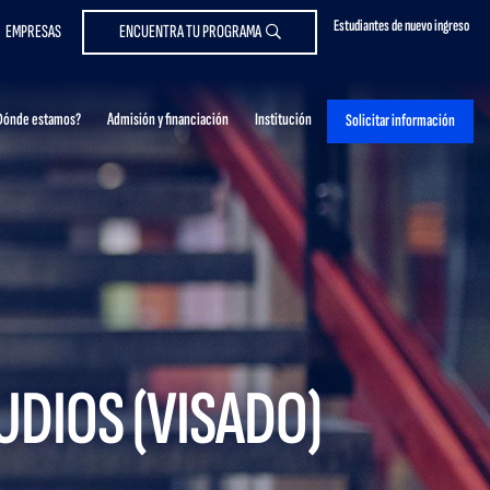
Estudiantes de nuevo ingreso
EMPRESAS
ENCUENTRA TU PROGRAMA
Dónde estamos?
Admisión y financiación
Institución
Solicitar información
UDIOS (VISADO)