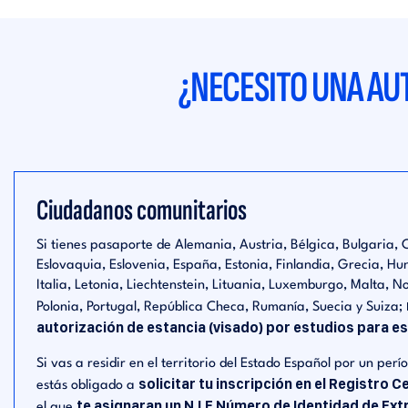
¿NECESITO UNA AU
Ciudadanos comunitarios
Si tienes pasaporte de Alemania, Austria, Bélgica, Bulgaria,
Eslovaquia, Eslovenia, España, Estonia, Finlandia, Grecia, Hung
Italia, Letonia, Liechtenstein, Lituania, Luxemburgo, Malta, N
Polonia, Portugal, República Checa, Rumanía, Suecia y Suiza;
autorización de estancia (visado) por estudios para e
Si vas a residir en el territorio del Estado Español por un per
solicitar tu inscripción en el Registro C
estás obligado a
te asignaran un N.I.E Número de Identidad de Ext
el que