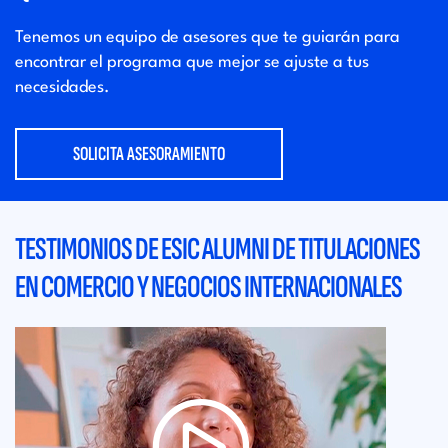
Tenemos un equipo de asesores que
te guiarán para
encontrar el programa que
mejor se ajuste a tus
necesidades.
SOLICITA ASESORAMIENTO
TESTIMONIOS DE ESIC ALUMNI DE TITULACIONES
EN COMERCIO Y NEGOCIOS INTERNACIONALES