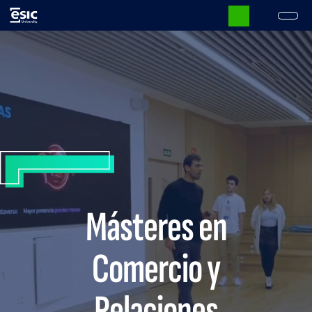
Pasar
al
contenido
Main
principal
navigation
Másteres en
Comercio y
Relaciones