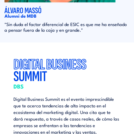
ÁLVARO MASSÓ
Alumni de MDB
"Sin duda el factor diferencial de ESIC es que me ha enseñado
a pensar fuera de la caja y en grande."
DIGITAL BUSINESS
DI
SUMMIT
SU
DBS
DBS
ible
Digital Business Summit es el evento imprescindible
Digita
que te acerca tendencias de alto impacto en el
que te
te
ecosistema del marketing digital. Una cita que te
ecosis
ómo las
dará respuesta, a través de casos reales, de cómo las
dará r
empresas se enfrentan a las tendencias e
empres
innovaciones en el marketing y las ventas.
innova