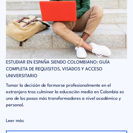
 EN
ESTUDIAR EN ESPAÑA SIENDO COLOMBIANO: GUÍA
SA
COMPLETA DE REQUISITOS, VISADOS Y ACCESO
AC
UNIVERSITARIO
El
es
co
Tomar la decisión de formarse profesionalmente en el
pr
extranjero tras culminar la educación media en Colombia es
ac
uno de los pasos más transformadores a nivel académico y
personal.
Le
Leer más