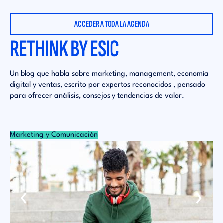
ACCEDER A TODA LA AGENDA
RETHINK BY ESIC
Un blog que habla sobre marketing, management, economía
digital y ventas, escrito por expertos reconocidos , pensado
para ofrecer análisis, consejos y tendencias de valor.
Marketing y Comunicación
Mu
‹
›