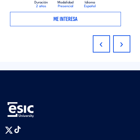
Duración
Modalidad
Idioma
2 años
Presencial
Español
ME INTERESA
‹
›