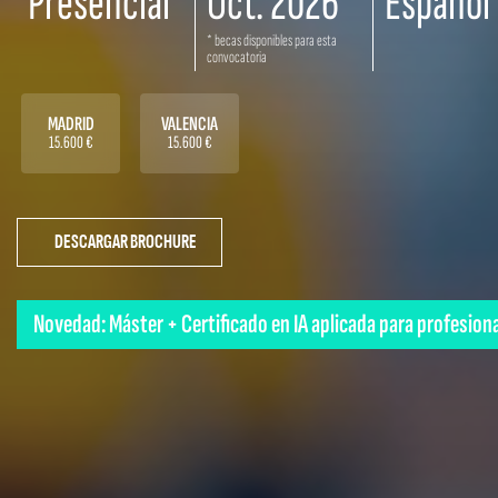
Presencial
Oct. 2026
Español
* becas disponibles para esta
convocatoria
MADRID
VALENCIA
15.600 €
15.600 €
DESCARGAR BROCHURE
Novedad: Máster + Certificado en IA aplicada para profesion