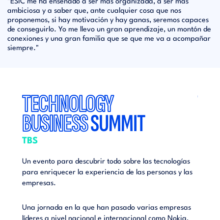
"ESIC me ha enseñado a ser más organizada, a ser más
ambiciosa y a saber que, ante cualquier cosa que nos
proponemos, si hay motivación y hay ganas, seremos capaces
de conseguirlo. Yo me llevo un gran aprendizaje, un montón de
conexiones y una gran familia que se que me va a acompañar
siempre."
TECHNOLOGY
TE
BUSINESS
SUMMIT
BU
TBS
TBS
ogías
Un evento para descubrir todo sobre las tecnologías
Un eve
 y las
para enriquecer la experiencia de las personas y las
para e
empresas.
empre
resas
Una jornada en la que han pasado varias empresas
Una jo
kia,
líderes a nivel nacional e internacional como Nokia,
lídere