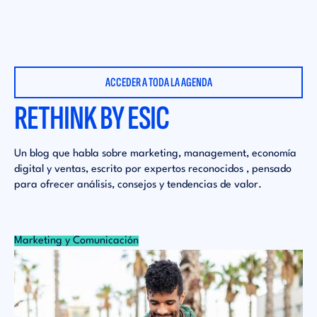
ACCEDER A TODA LA AGENDA
RETHINK BY ESIC
Un blog que habla sobre marketing, management, economía
digital y ventas, escrito por expertos reconocidos , pensado
para ofrecer análisis, consejos y tendencias de valor.
Marketing y Comunicación
Mu