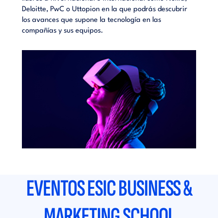
ubrir
Deloitte, PwC o Uttopion en la que podrás descubrir
Deloit
los avances que supone la tecnología en las
los av
compañías y sus equipos.
compañ
EVENTOS ESIC BUSINESS &
MARKETING SCHOOL