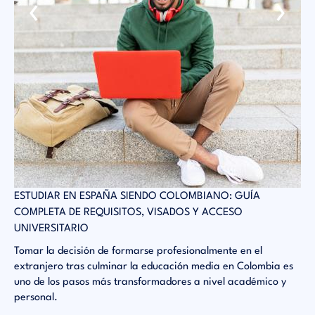
‹
›
 EN
ESTUDIAR EN ESPAÑA SIENDO COLOMBIANO: GUÍA
SA
COMPLETA DE REQUISITOS, VISADOS Y ACCESO
AC
UNIVERSITARIO
El
es
co
Tomar la decisión de formarse profesionalmente en el
pr
extranjero tras culminar la educación media en Colombia es
ac
uno de los pasos más transformadores a nivel académico y
personal.