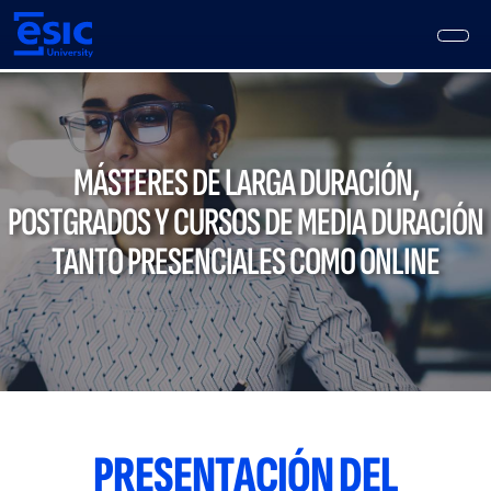
Pasar
al
contenido
principal
Main
navigation
MÁSTERES DE LARGA DURACIÓN,
POSTGRADOS Y CURSOS DE MEDIA DURACIÓN
TANTO PRESENCIALES COMO ONLINE
PRESENTACIÓN DEL