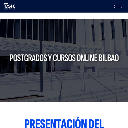
Pasar
al
contenido
Main
principal
navigation
POSTGRADOS Y CURSOS ONLINE BILBAO
PRESENTACIÓN DEL