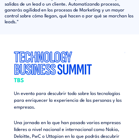
salidas de un lead o un cliente. Automatizando procesos,
ganarás agilidad en los procesos de Marketing y un mayor
control sobre cómo llegan, qué hacen o por qué se marchan los
leads."
TECHNOLOGY
TE
BUSINESS
SUMMIT
BU
TBS
TBS
ogías
Un evento para descubrir todo sobre las tecnologías
Un eve
 y las
para enriquecer la experiencia de las personas y las
para e
empresas.
empre
resas
Una jornada en la que han pasado varias empresas
Una jo
kia,
líderes a nivel nacional e internacional como Nokia,
lídere
ubrir
Deloitte, PwC o Uttopion en la que podrás descubrir
Deloit