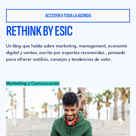
ACCEDER A TODA LA AGENDA
RETHINK BY ESIC
Un blog que habla sobre marketing, management, economía
digital y ventas, escrito por expertos reconocidos , pensado
para ofrecer análisis, consejos y tendencias de valor.
Marketing y Comunicación
Mu
‹
›