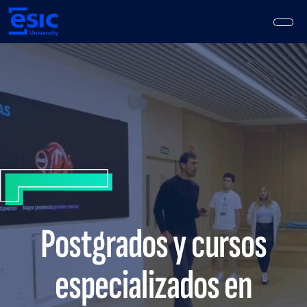
Pasar
al
contenido
principal
Main
navigation
Postgrados y cursos
especializados en