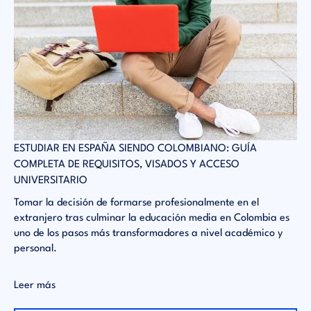
 EN
ESTUDIAR EN ESPAÑA SIENDO COLOMBIANO: GUÍA
SA
COMPLETA DE REQUISITOS, VISADOS Y ACCESO
AC
UNIVERSITARIO
El
es
co
Tomar la decisión de formarse profesionalmente en el
pr
extranjero tras culminar la educación media en Colombia es
ac
uno de los pasos más transformadores a nivel académico y
personal.
Le
Leer más