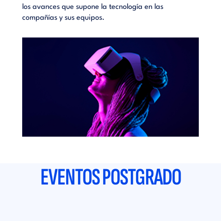
los avances que supone la tecnología en las
los av
compañías y sus equipos.
compañ
EVENTOS POSTGRADO