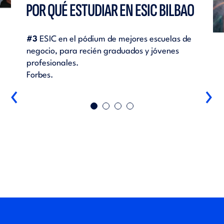
POR QUÉ ESTUDIAR EN ESIC BILBAO
lizar
#3
ESIC en el pódium de mejores escuelas de
Más d
antes
negocio, para recién graduados y jóvenes
puesto
 de la
profesionales.
alumni
ión
Forbes.
única 
‹
›