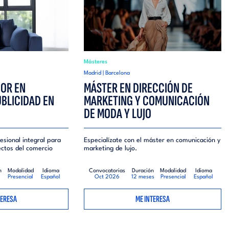
Másteres
Madrid | Barcelona
IOR EN
MÁSTER EN DIRECCIÓN DE
UBLICIDAD EN
MARKETING Y COMUNICACIÓN
DE MODA Y LUJO
esional integral para
Especialízate con el máster en comunicación y
ectos del comercio
marketing de lujo.
n
Modalidad
Idioma
Convocatorias
Duración
Modalidad
Idioma
Presencial
Español
Oct 2026
12 meses
Presencial
Español
TERESA
ME INTERESA