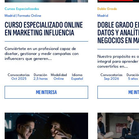
Cursos Especializados
Doble Grado
Madrid | Formato Online
Madrid
CURSO ESPECIALIZADO ONLINE
DOBLE GRADO E
EN MARKETING INFLUENCIA
DATOS Y ANALÍT
NEGOCIOS EN M
Conviértete en un profesional capaz de
diseñar, gestionar y medir campañas con
Nuestro propósito es o
influencers que generen...
integral para aprender 
convertirlos en...
Convocatorias
Duración
Modalidad
Idioma
Convocatorias
Duració
Oct 2025
2,5 horas
Online
Español
Sep 2026
5 años
ME INTERESA
ME IN