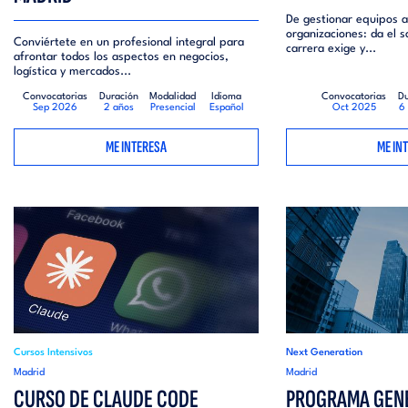
De gestionar equipos a
organizaciones: da el s
Conviértete en un profesional integral para
carrera exige y...
afrontar todos los aspectos en negocios,
logística y mercados...
Convocatorias
Duración
Modalidad
Idioma
Convocatorias
Du
Sep 2026
2 años
Presencial
Español
Oct 2025
6
ME INTERESA
ME IN
Cursos Intensivos
Next Generation
Madrid
Madrid
CURSO DE CLAUDE CODE
PROGRAMA GEN