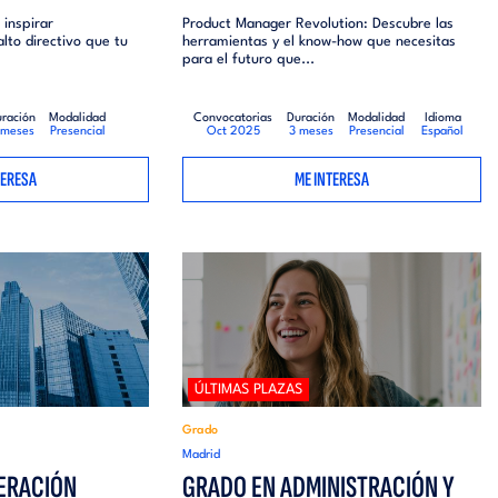
 inspirar
Product Manager Revolution: Descubre las
alto directivo que tu
herramientas y el know-how que necesitas
para el futuro que...
ración
Modalidad
Convocatorias
Duración
Modalidad
Idioma
 meses
Presencial
Oct 2025
3 meses
Presencial
Español
TERESA
ME INTERESA
ÚLTIMAS PLAZAS
Grado
Madrid
ERACIÓN
GRADO EN ADMINISTRACIÓN Y