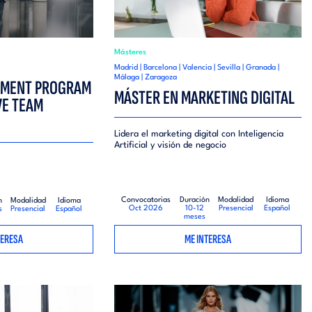
Másteres
Madrid | Barcelona | Valencia | Sevilla | Granada |
Málaga | Zaragoza
EMENT PROGRAM
MÁSTER EN MARKETING DIGITAL
E TEAM
Lidera el marketing digital con Inteligencia
Artificial y visión de negocio
Convocatorias
Duración
Modalidad
Idioma
n
Modalidad
Idioma
Oct 2026
10-12
Presencial
Español
s
Presencial
Español
meses
TERESA
ME INTERESA