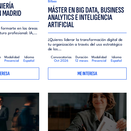
Bilbao
IERÍA
MÁSTER EN BIG DATA, BUSINESS
N MADRID
ANALYTICS E INTELIGENCIA
ARTIFICIAL
 formarte en las áreas
uro profesional: IA,...
¿Quieres liderar la transformación digital de
tu organización a través del uso estratégico
de los...
n
Modalidad
Idioma
Convocatorias
Duración
Modalidad
Idioma
Presencial
Español
Oct 2026
12 meses
Presencial
Español
TERESA
ME INTERESA