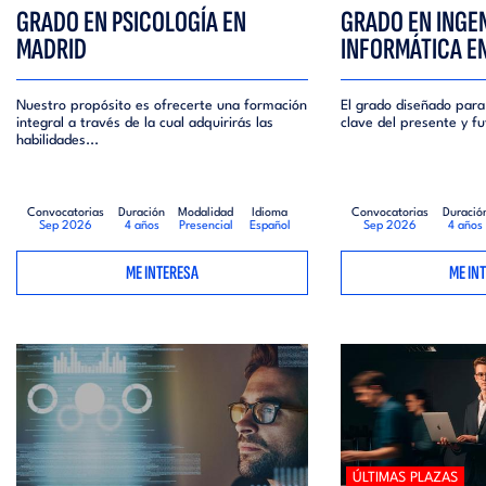
GRADO EN PSICOLOGÍA EN
GRADO EN INGEN
MADRID
INFORMÁTICA E
Nuestro propósito es ofrecerte una formación
El grado diseñado para
integral a través de la cual adquirirás las
clave del presente y fut
habilidades...
Convocatorias
Duración
Modalidad
Idioma
Convocatorias
Duració
Sep 2026
4 años
Presencial
Español
Sep 2026
4 años
ME INTERESA
ME IN
ÚLTIMAS PLAZAS