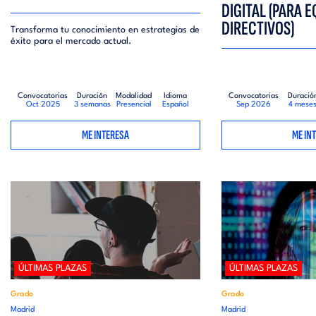
DIGITAL (PARA 
DIRECTIVOS)
Transforma tu conocimiento en estrategias de
éxito para el mercado actual.
Convocatorias
Duración
Modalidad
Idioma
Convocatorias
Duració
Oct 2025
3 semanas
Presencial
Español
Sep 2026
4 mese
ME INTERESA
ME IN
ÚLTIMAS PLAZAS
ÚLTIMAS PLAZAS
Grado
Grado
Madrid
Madrid