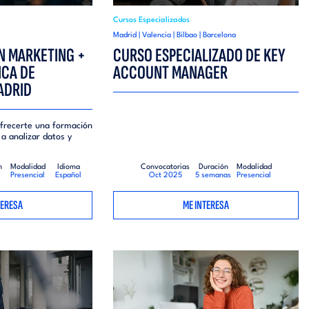
Cursos Especializados
Madrid | Valencia | Bilbao | Barcelona
N MARKETING +
CURSO ESPECIALIZADO DE KEY
ICA DE
ACCOUNT MANAGER
ADRID
frecerte una formación
a analizar datos y
n
Modalidad
Idioma
Convocatorias
Duración
Modalidad
Presencial
Español
Oct 2025
5 semanas
Presencial
TERESA
ME INTERESA