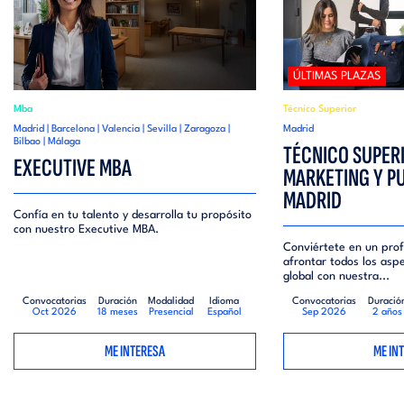
ÚLTIMAS PLAZAS
Mba
Técnico Superior
Madrid | Barcelona | Valencia | Sevilla | Zaragoza |
Madrid
Bilbao | Málaga
TÉCNICO SUPER
EXECUTIVE MBA
MARKETING Y P
MADRID
Confía en tu talento y desarrolla tu propósito
con nuestro Executive MBA.
Conviértete en un prof
afrontar todos los asp
global con nuestra...
Convocatorias
Duración
Modalidad
Idioma
Convocatorias
Duració
Oct 2026
18 meses
Presencial
Español
Sep 2026
2 años
ME INTERESA
ME IN