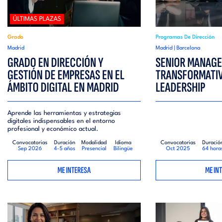
ÚLTIMAS PLAZAS
Grado
Programas De Dirección
Madrid
Madrid | Barcelona
GRADO EN DIRECCIÓN Y
SENIOR MANAG
GESTIÓN DE EMPRESAS EN EL
TRANSFORMATIV
ÁMBITO DIGITAL EN MADRID
LEADERSHIP
Aprende las herramientas y estrategias
digitales indispensables en el entorno
profesional y económico actual.
Convocatorias
Duración
Modalidad
Idioma
Convocatorias
Duració
Sep 2026
4-5 años
Presencial
Bilingüe
Oct 2025
64 hora
ME INTERESA
ME IN