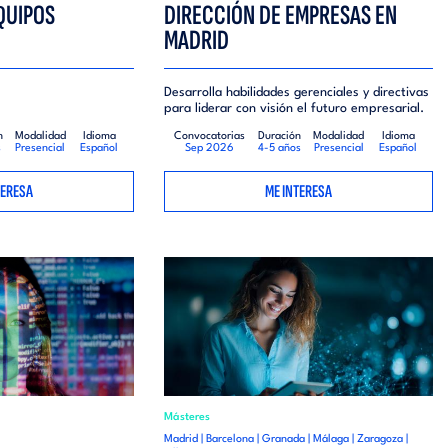
EQUIPOS
DIRECCIÓN DE EMPRESAS EN
MADRID
Desarrolla habilidades gerenciales y directivas
para liderar con visión el futuro empresarial.
n
Modalidad
Idioma
Convocatorias
Duración
Modalidad
Idioma
s
Presencial
Español
Sep 2026
4-5 años
Presencial
Español
TERESA
ME INTERESA
Másteres
Madrid | Barcelona | Granada | Málaga | Zaragoza |