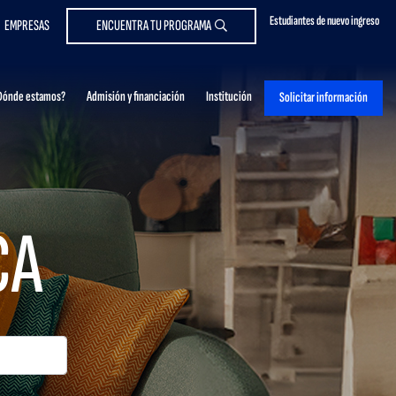
Estudiantes de nuevo ingreso
EMPRESAS
ENCUENTRA TU PROGRAMA
Dónde estamos?
Admisión y financiación
Institución
Solicitar información
CA