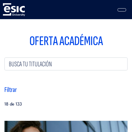
Pasar
al
contenido
principal
Main
navigation
OFERTA ACADÉMICA
Filtrar
18 de 133