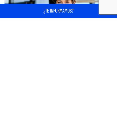
¿TE INFORMAMOS?
Programas Superiores
Madrid | Valencia | Gandía | Alcoy | Barcelona | Bilbao | Pamplona | Zaragoza
PROGRAMA SUPERIOR EN INTELIGENCIA ARTIFICIAL
APLICADA AL MARKETING Y VENTAS
Una solución de conocimiento en aplicación de la inteligencia artificial y
sus modelos más eficientes...
Convocatorias
Duración
Modalidad
Oct 2025
3 meses
Presencial
ME INTERESA