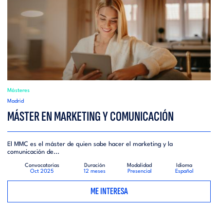
Másteres
Madrid
MÁSTER EN MARKETING Y COMUNICACIÓN
El MMC es el máster de quien sabe hacer el marketing y la
comunicación de...
Convocatorias
Duración
Modalidad
Idioma
Oct 2025
12 meses
Presencial
Español
ME INTERESA