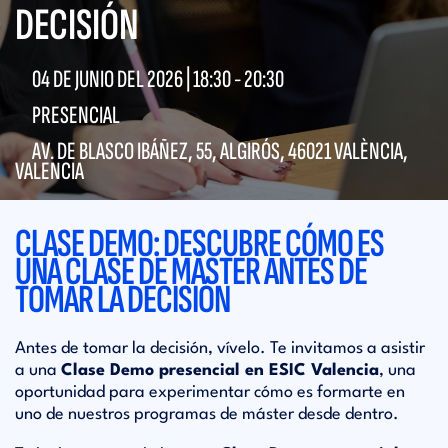
DECISIÓN
04 DE JUNIO DEL 2026 |
18:30
-
20:30
PRESENCIAL
AV. DE BLASCO IBÁÑEZ, 55, ALGIRÓS, 46021 VALÈNCIA,
VALENCIA
CLASE DEMO: DESCUBRE CÓMO ES
UNA CLASE DE MÁSTER ANTES DE
TOMAR LA DECISIÓN
Antes de tomar la decisión, vívelo. Te invitamos a asistir
a una
Clase Demo presencial en ESIC Valencia
, una
oportunidad para experimentar cómo es formarte en
uno de nuestros programas de máster desde dentro.