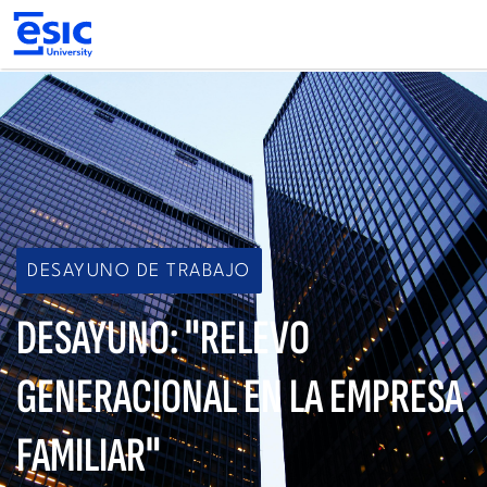
Pasar
al
contenido
principal
Main
navigation
DESAYUNO DE TRABAJO
DESAYUNO: "RELEVO
GENERACIONAL EN LA EMPRESA
FAMILIAR"