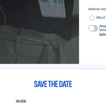
Autorizo rec
Móvil
Acep
Univ
acti
SAVE THE DATE
18:00h