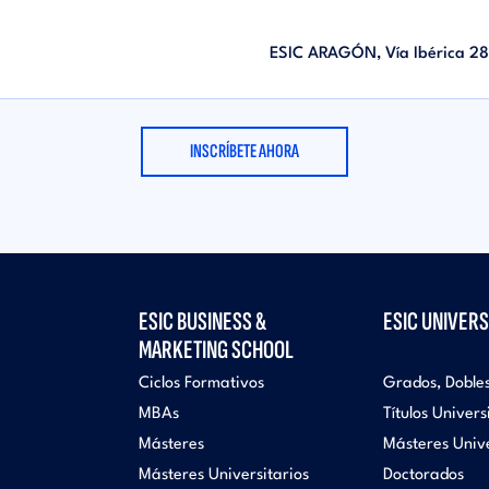
ESIC ARAGÓN, Vía Ibérica 28
INSCRÍBETE AHORA
ESIC BUSINESS &
ESIC UNIVERS
MARKETING SCHOOL
Ciclos Formativos
Grados, Doble
MBAs
Títulos Univers
Másteres
Másteres Unive
Másteres Universitarios
Doctorados