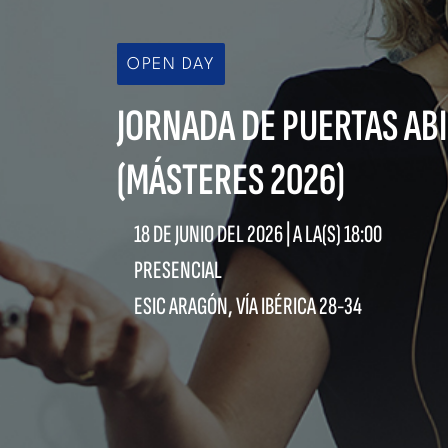
OPEN DAY
JORNADA DE PUERTAS ABI
(MÁSTERES 2026)
18 DE JUNIO DEL 2026 | A LA(S)
18:00
PRESENCIAL
ESIC ARAGÓN, VÍA IBÉRICA 28-34