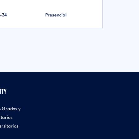
-34
Presencial
ITY
s Grados y
itarios
rsitarios