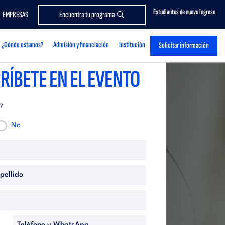
Estudiantes de nuevo ingreso
EMPRESAS
Encuentra tu programa
¿Dónde estamos?
Admisión y financiación
Institución
Solicitar información
RÍBETE EN EL EVENTO
?
No