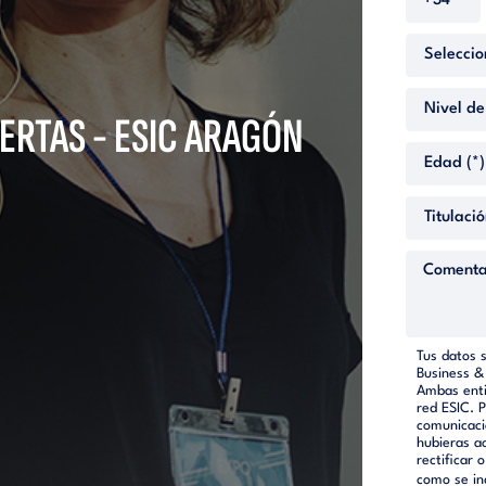
ERTAS - ESIC ARAGÓN
Tus datos 
Business &
Ambas enti
red ESIC. 
comunicaci
hubieras a
rectificar 
como se in