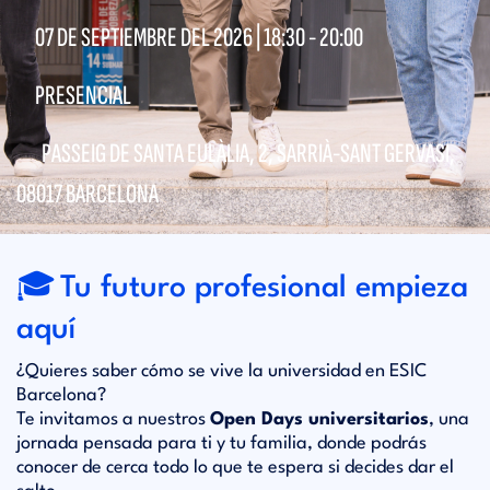
07 DE SEPTIEMBRE DEL 2026 |
18:30
-
20:00
PRESENCIAL
PASSEIG DE SANTA EULÀLIA, 2, SARRIÀ-SANT GERVASI,
08017 BARCELONA
🎓
Tu futuro profesional empieza
aquí
¿Quieres saber cómo se vive la universidad en ESIC
Barcelona?
Te invitamos a nuestros
Open Days universitarios
, una
jornada pensada para ti y tu familia, donde podrás
conocer de cerca todo lo que te espera si decides dar el