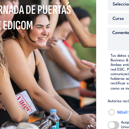
RNADA DE PUERTAS
E EDICOM
Tus datos 
Business &
Ambas enti
red ESIC. 
comunicaci
hubieras a
rectificar 
como se in
Autorizo rec
Móvil
Acep
Univ