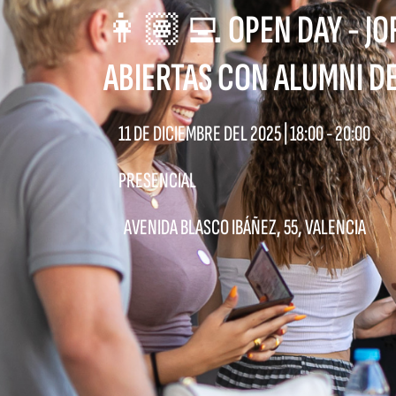
👩🏽‍💻 OPEN DAY - JO
ABIERTAS CON ALUMNI D
11 DE DICIEMBRE DEL 2025 |
18:00
-
20:00
PRESENCIAL
AVENIDA BLASCO IBÁÑEZ, 55, VALENCIA