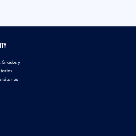
ITY
s Grados y
itarios
rsitarios