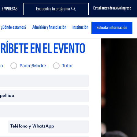
Estudiantes de nuevo ingreso
EMPRESAS
Encuentra tu programa
¿Dónde estamos?
Admisión y financiación
Institución
Solicitar información
RÍBETE EN EL EVENTO
no
Padre/Madre
Tutor